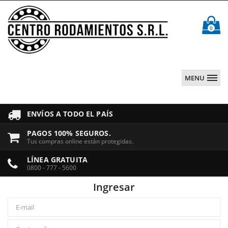
0
Centro
Rodamiento
MENU
ENVÍOS A TODO EL PAÍS
PAGOS 100% SEGUROS.
Tus compras online están protegidas.
LÍNEA GRATUITA
0800 - 777 - 5600
Ingresar